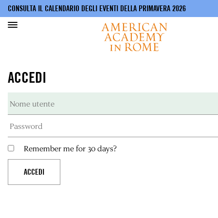
CONSULTA IL CALENDARIO DEGLI EVENTI DELLA PRIMAVERA 2026
Salta
al
ACCEDI
contenuto
principale
Remember me for 30 days?