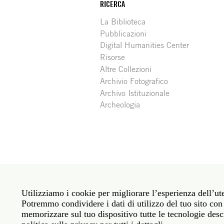
RICERCA
La Biblioteca
Pubblicazioni
Digital Humanities Center
Risorse
Altre Collezioni
Archivio Fotografico
Archivo Istituzionale
Archeologia
Social
Roma: Via Angelo Masina 5 00153 Roma ITALIA · 
media
Utilizziamo i cookie per migliorare l’esperienza dell’ute
New York: 535 West 22nd Street Third Floor New 
Potremmo condividere i dati di utilizzo del tuo sito con 
memorizzare sul tuo dispositivo tutte le tecnologie descr
Politica sulla privacy
Janet
Personale