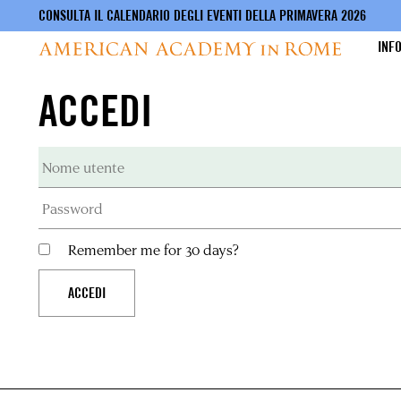
CONSULTA IL CALENDARIO DEGLI EVENTI DELLA PRIMAVERA 2026
INF
ACCEDI
Salta
al
contenuto
principale
Remember me for 30 days?