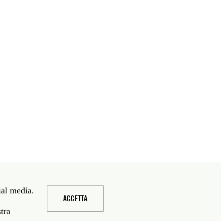
ial media.
ACCETTA
stra