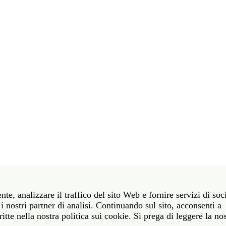
t 39 06 58461 · f 39 06 5810788
nte, analizzare il traffico del sito Web e fornire servizi di soc
York NY 10011 · t 212 751 7200 · f 212 751 7220
i nostri partner di analisi. Continuando sul sito, acconsenti a
itte nella nostra politica sui cookie. Si prega di leggere la no