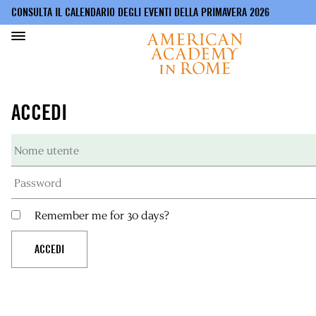
CONSULTA IL CALENDARIO DEGLI EVENTI DELLA PRIMAVERA 2026
Salta
al
ACCEDI
contenuto
principale
Remember me for 30 days?