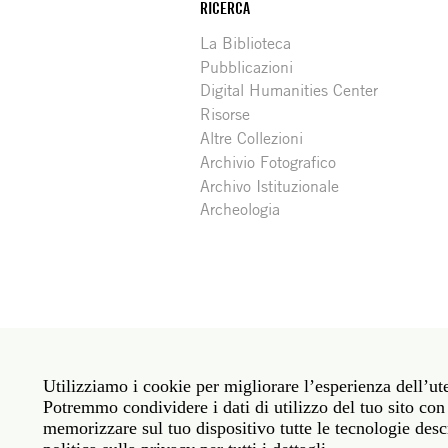
RICERCA
La Biblioteca
Pubblicazioni
Digital Humanities Center
Risorse
Altre Collezioni
Archivio Fotografico
Archivo Istituzionale
Archeologia
Social
Roma: Via Angelo Masina 5 00153 Roma ITALIA · 
media
Utilizziamo i cookie per migliorare l’esperienza dell’ute
New York: 535 West 22nd Street Third Floor New 
Potremmo condividere i dati di utilizzo del tuo sito con 
memorizzare sul tuo dispositivo tutte le tecnologie descr
Politica sulla privacy
Janet
Personale