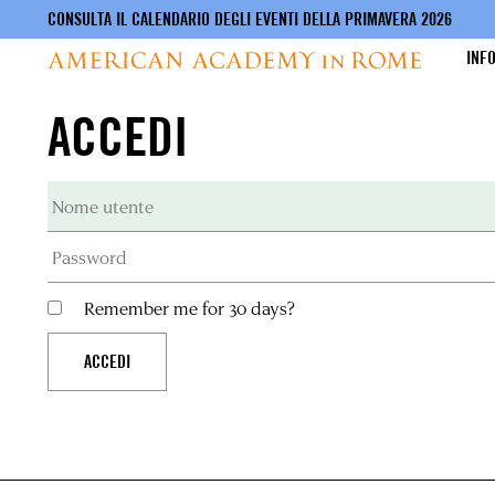
CONSULTA IL CALENDARIO DEGLI EVENTI DELLA PRIMAVERA 2026
INF
ACCEDI
Salta
al
contenuto
principale
Remember me for 30 days?