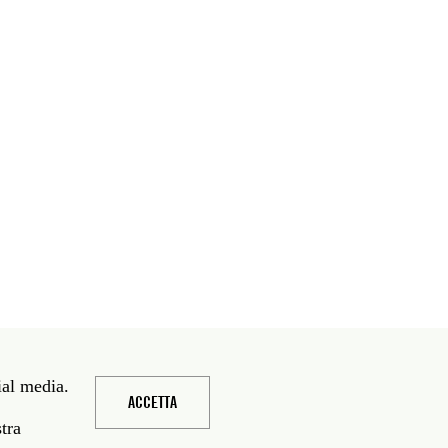
ial media.
ACCETTA
stra