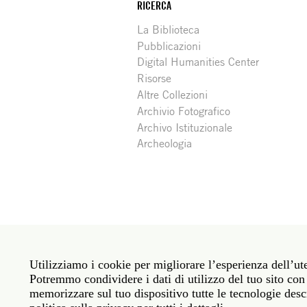
RICERCA
La Biblioteca
Pubblicazioni
Digital Humanities Center
Risorse
Altre Collezioni
Archivio Fotografico
Archivo Istituzionale
Archeologia
Social
Roma: Via Angelo Masina 5 00153 Roma ITALIA · 
media
Utilizziamo i cookie per migliorare l’esperienza dell’ute
New York: 535 West 22nd Street Third Floor New 
Potremmo condividere i dati di utilizzo del tuo sito con 
memorizzare sul tuo dispositivo tutte le tecnologie descr
Politica sulla privacy
Janet
Personale