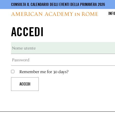
CONSULTA IL CALENDARIO DEGLI EVENTI DELLA PRIMAVERA 2026
INF
ACCEDI
Salta
al
contenuto
principale
Remember me for 30 days?