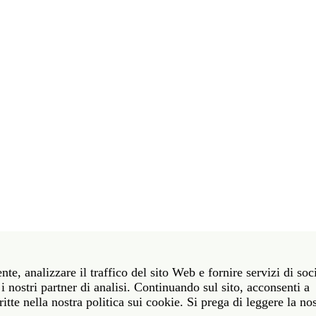
t 39 06 58461 · f 39 06 5810788
nte, analizzare il traffico del sito Web e fornire servizi di soc
York NY 10011 · t 212 751 7200 · f 212 751 7220
i nostri partner di analisi. Continuando sul sito, acconsenti a
itte nella nostra politica sui cookie. Si prega di leggere la no