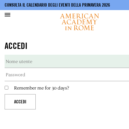
CONSULTA IL CALENDARIO DEGLI EVENTI DELLA PRIMAVERA 2026
Salta
al
ACCEDI
contenuto
principale
Remember me for 30 days?