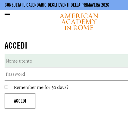
CONSULTA IL CALENDARIO DEGLI EVENTI DELLA PRIMAVERA 2026
Salta
al
ACCEDI
contenuto
principale
Remember me for 30 days?