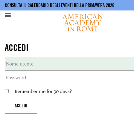
CONSULTA IL CALENDARIO DEGLI EVENTI DELLA PRIMAVERA 2026
Salta
al
ACCEDI
contenuto
principale
Remember me for 30 days?