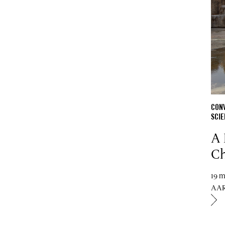
CON
SCIE
A 
Ch
19 
AAR