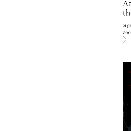
Aa
th
21 g
Zo