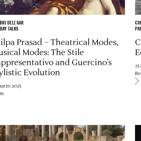
RI DELL’AAR
CO
DAY TALKS
PA
ilpa Prasad – Theatrical Modes,
C
sical Modes: The Stile
E
ppresentativo and Guercino’s
25
ylistic Evolution
Bo
marzo 2025
om