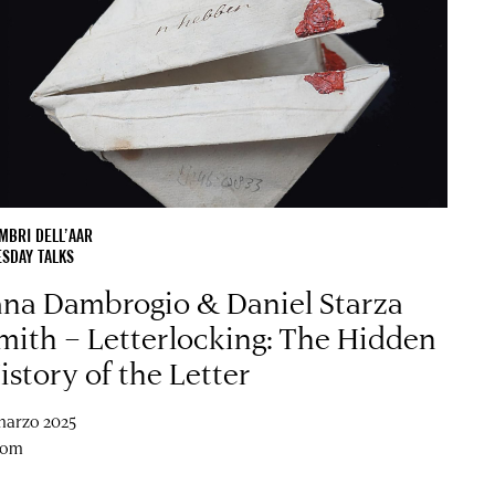
MBRI DELL’AAR
ESDAY TALKS
ana Dambrogio & Daniel Starza
mith – Letterlocking: The Hidden
istory of the Letter
marzo 2025
oom