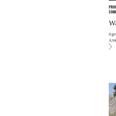
PROI
CON
W
8 g
AAR