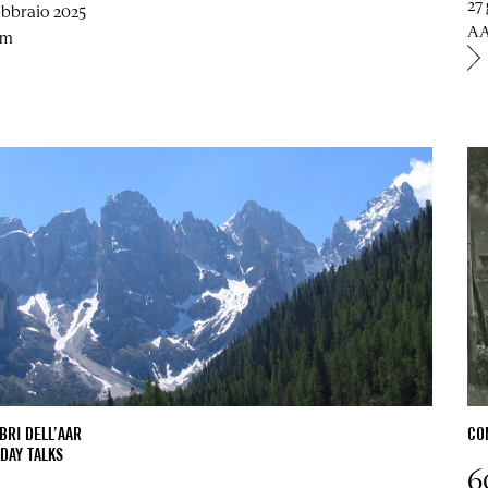
27
ebbraio 2025
AA
om
RI DELL’AAR
CO
DAY TALKS
6