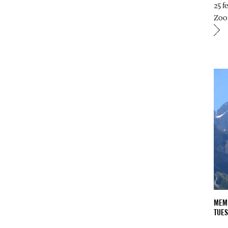
25 f
Zo
MEMB
TUES