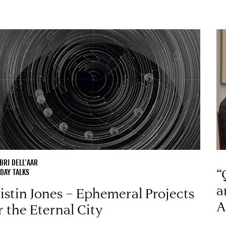
RI DELL’AAR
“
DAY TALKS
a
istin Jones – Ephemeral Projects
A
r the Eternal City