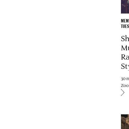
MEMB
TUES
Sh
Mu
Ra
St
30 
Zo