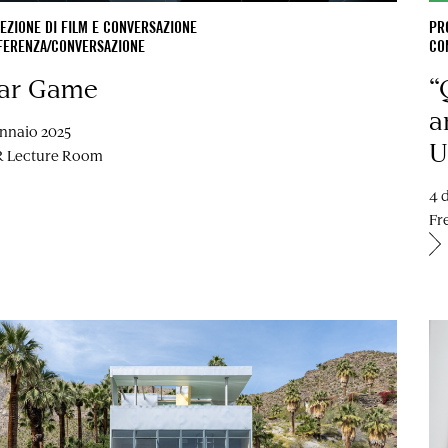
EZIONE DI FILM E CONVERSAZIONE
PR
FERENZA/CONVERSAZIONE
CO
ar Game
“
a
ennaio 2025
U
 Lecture Room
4 
Fr