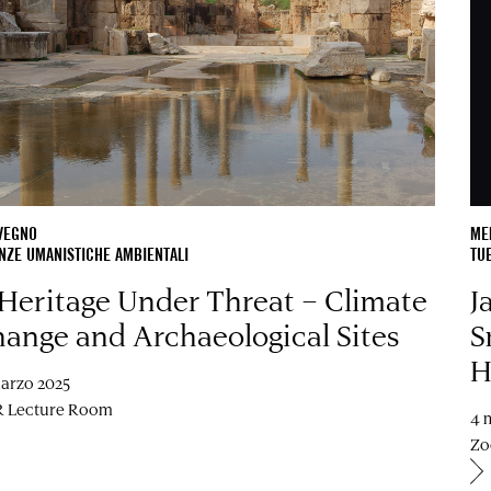
VEGNO
ME
NZE UMANISTICHE AMBIENTALI
TU
Heritage Under Threat – Climate
J
ange and Archaeological Sites
S
H
marzo 2025
 Lecture Room
4 
Z