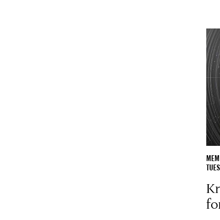
MEMB
TUES
Kr
fo