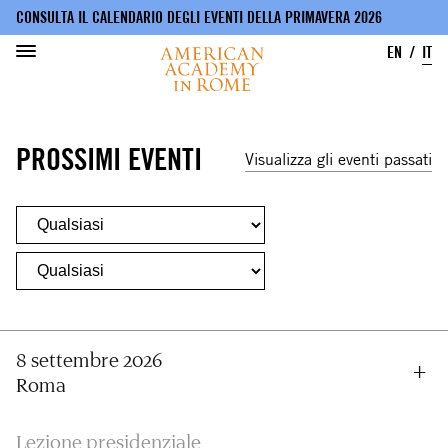
CONSULTA IL CALENDARIO DEGLI EVENTI DELLA PRIMAVERA 2026
EN
IT
Salta
al
PROSSIMI EVENTI
contenuto
Visualizza gli eventi passati
principale
8 settembre 2026
Roma
Lezione presidenziale