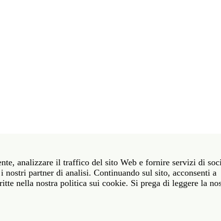
t 39 06 58461 · f 39 06 5810788
nte, analizzare il traffico del sito Web e fornire servizi di soc
York NY 10011 · t 212 751 7200 · f 212 751 7220
i nostri partner di analisi. Continuando sul sito, acconsenti a
itte nella nostra politica sui cookie. Si prega di leggere la no