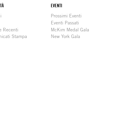
ITÀ
EVENTI
i
Prossimi Eventi
Eventi Passati
e Recenti
McKim Medal Gala
icati Stampa
New York Gala