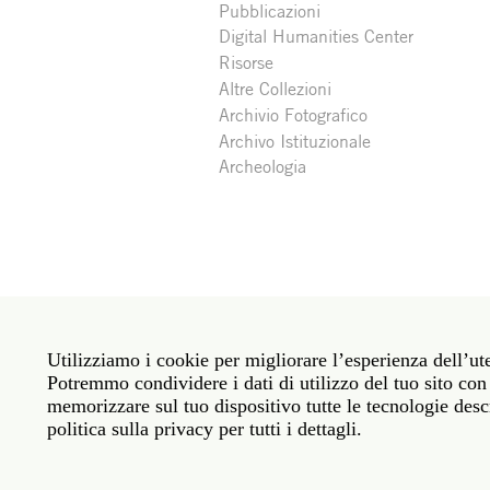
Pubblicazioni
Digital Humanities Center
Risorse
Altre Collezioni
Archivio Fotografico
Archivo Istituzionale
Archeologia
Social
Roma: Via Angelo Masina 5 00153 Roma ITALIA · 
media
Utilizziamo i cookie per migliorare l’esperienza dell’ute
New York: 535 West 22nd Street Third Floor New 
Potremmo condividere i dati di utilizzo del tuo sito con 
memorizzare sul tuo dispositivo tutte le tecnologie descr
Legal
Politica sulla privacy
Janet
Personale
politica sulla privacy per tutti i dettagli.
Sito web © American Academy in Rome