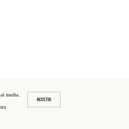
ial media.
ACCETTA
stra