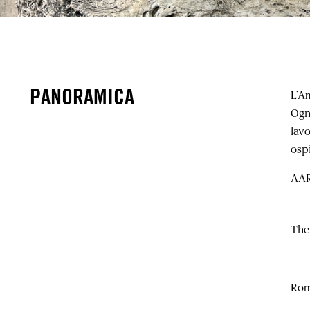
PANORAMICA
L’Am
Ogn
lav
osp
AAR
The
Rom