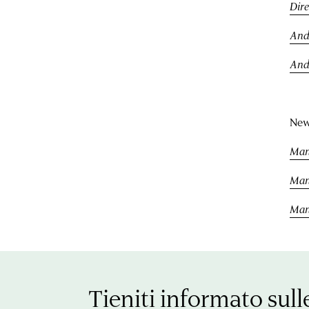
Dire
And
And
New
Man
Man
Man
Tieniti informato sull