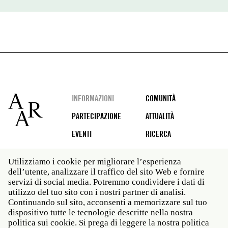
Footer
INFORMAZIONI
COMUNITÀ
PARTECIPAZIONE
ATTUALITÀ
EVENTI
RICERCA
Utilizziamo i cookie per migliorare l’esperienza
dell’utente, analizzare il traffico del sito Web e fornire
Social
servizi di social media. Potremmo condividere i dati di
media
utilizzo del tuo sito con i nostri partner di analisi.
Roma: Via Angelo Masina 5 00153 Roma ITALIA · t 39
Continuando sul sito, acconsenti a memorizzare sul tuo
06 58461 · f 39 06 5810788
dispositivo tutte le tecnologie descritte nella nostra
New York: 535 West 22nd Street Third Floor New York
politica sui cookie. Si prega di leggere la nostra politica