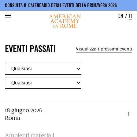
CONSULTA IL CALENDARIO DEGLI EVENTI DELLA PRIMAVERA 2026
EN
IT
Salta
al
EVENTI PASSATI
contenuto
Visualizza i prossimi eventi
principale
18 giugno 2026
Roma
Ambienti materiali