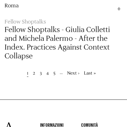
Roma
Fellow Shoptalks
Fellow Shoptalks - Giulia Colletti
and Michela Palermo - After the
Index. Practices Against Context
Collapse
Paginazione
…
Pagina
1
Pagina
2
Pagina
3
Pagina
4
Pagina
5
Pagina
Next ›
Ultima
Last »
attuale
successiva
pagina
Footer
INFORMAZIONI
COMUNITÀ