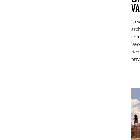
V
La s
arc
comp
lavo
rice
priv