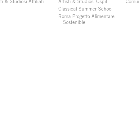
sti & Studiosi Affiliati
Artisti & Studiosi Ospiti
Comun
Classical Summer School
Roma Progetto Alimentare
Sostenible