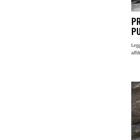
PR
P
Legg
affi