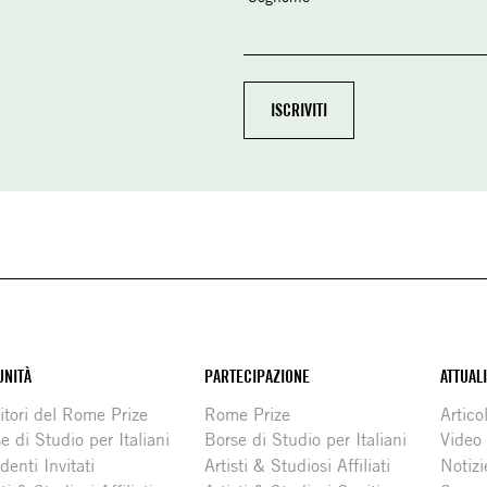
NITÀ
PARTECIPAZIONE
ATTUAL
itori del Rome Prize
Rome Prize
Articol
e di Studio per Italiani
Borse di Studio per Italiani
Video
denti Invitati
Artisti & Studiosi Affiliati
Notizi