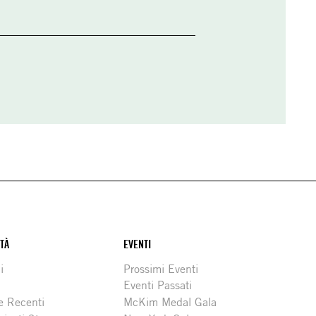
ITÀ
EVENTI
i
Prossimi Eventi
Eventi Passati
e Recenti
McKim Medal Gala