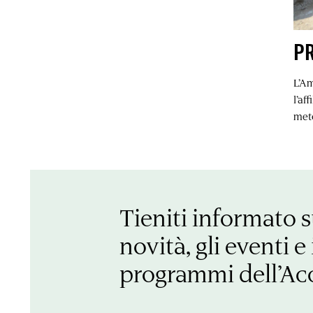
PR
L’A
l’af
met
Tieniti informato s
novità, gli eventi e 
programmi dell’A