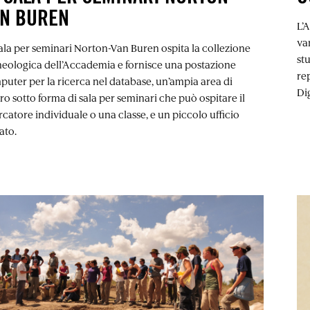
AN BUREN
L’
var
ala per seminari Norton-Van Buren ospita la collezione
st
heologica dell’Accademia e fornisce una postazione
re
uter per la ricerca nel database, un’ampia area di
Di
ro sotto forma di sala per seminari che può ospitare il
rcatore individuale o una classe, e un piccolo ufficio
ato.