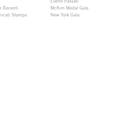
Eventi Passati
e Recenti
McKim Medal Gala
icati Stampa
New York Gala