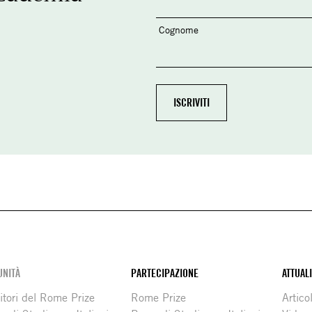
Cognome
NITÀ
PARTECIPAZIONE
ATTUAL
itori del Rome Prize
Rome Prize
Articol