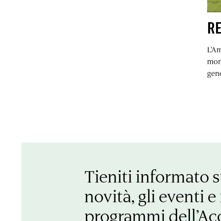
RE
L’Am
mon
gen
Tieniti informato s
novità, gli eventi e 
programmi dell’A