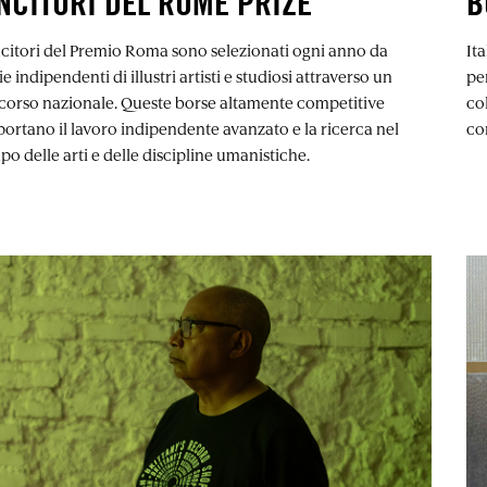
NCITORI DEL ROME PRIZE
B
ncitori del Premio Roma sono selezionati ogni anno da
It
ie indipendenti di illustri artisti e studiosi attraverso un
pe
corso nazionale. Queste borse altamente competitive
col
ortano il lavoro indipendente avanzato e la ricerca nel
con
o delle arti e delle discipline umanistiche.