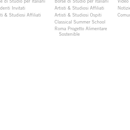
e di Studio per Italiani
Borse di Studio per Italiani
Video
denti Invitati
Artisti & Studiosi Affiliati
Notizi
sti & Studiosi Affiliati
Artisti & Studiosi Ospiti
Comun
Classical Summer School
Roma Progetto Alimentare
Sostenible