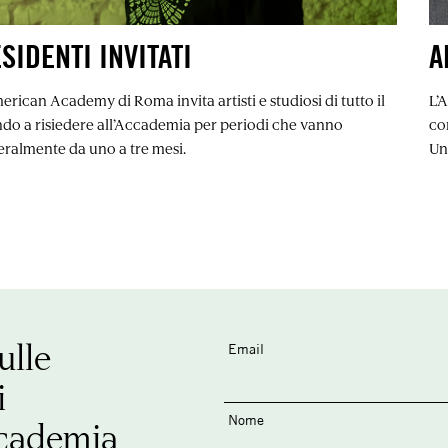
SIDENTI INVITATI
A
erican Academy di Roma invita artisti e studiosi di tutto il
L’
do a risiedere all’Accademia per periodi che vanno
co
eralmente da uno a tre mesi.
Uni
ulle
Email
i
Nome
ccademia