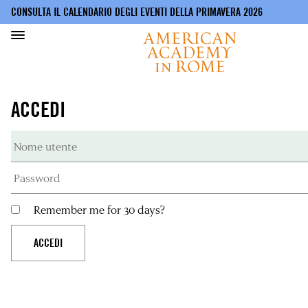
CONSULTA IL CALENDARIO DEGLI EVENTI DELLA PRIMAVERA 2026
Salta
al
ACCEDI
contenuto
principale
Remember me for 30 days?