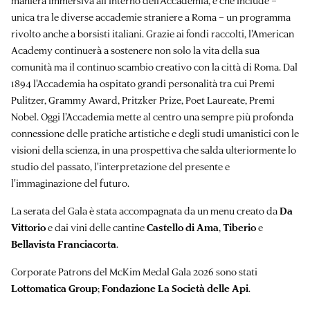
maniera immersiva all'interno dell'Accademia, e che include –
unica tra le diverse accademie straniere a Roma – un programma
rivolto anche a borsisti italiani. Grazie ai fondi raccolti, l'American
Academy continuerà a sostenere non solo la vita della sua
comunità ma il continuo scambio creativo con la città di Roma. Dal
1894 l'Accademia ha ospitato grandi personalità tra cui Premi
Pulitzer, Grammy Award, Pritzker Prize, Poet Laureate, Premi
Nobel. Oggi l'Accademia mette al centro una sempre più profonda
connessione delle pratiche artistiche e degli studi umanistici con le
visioni della scienza, in una prospettiva che salda ulteriormente lo
studio del passato, l'interpretazione del presente e
l'immaginazione del futuro.
La serata del Gala è stata accompagnata da un menu creato da
Da
Vittorio
e dai vini delle cantine
Castello di Ama
,
Tiberio
e
Bellavista Franciacorta
.
Corporate Patrons del McKim Medal Gala 2026 sono stati
Lottomatica Group
;
Fondazione La Società delle Api
.