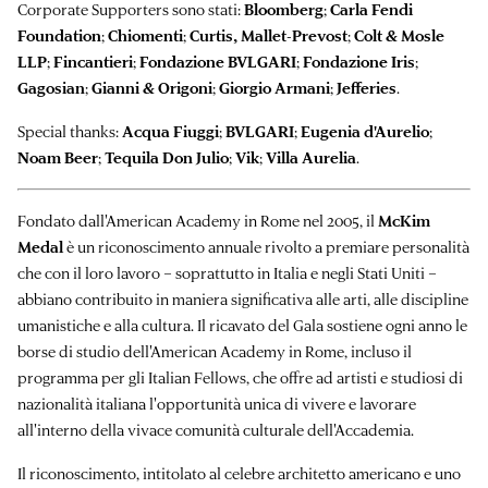
Corporate Supporters sono stati:
Bloomberg
;
Carla Fendi
Foundation
;
Chiomenti
;
Curtis, Mallet-Prevost
;
Colt & Mosle
LLP
;
Fincantieri
;
Fondazione BVLGARI
;
Fondazione Iris
;
Gagosian
;
Gianni & Origoni
;
Giorgio Armani
;
Jefferies
.
Special thanks:
Acqua Fiuggi
;
BVLGARI
;
Eugenia d'Aurelio
;
Noam Beer
;
Tequila Don Julio
;
Vik
;
Villa Aurelia
.
Fondato dall'American Academy in Rome nel 2005, il
McKim
Medal
è un riconoscimento annuale rivolto a premiare personalità
che con il loro lavoro – soprattutto in Italia e negli Stati Uniti –
abbiano contribuito in maniera significativa alle arti, alle discipline
umanistiche e alla cultura. Il ricavato del Gala sostiene ogni anno le
borse di studio dell'American Academy in Rome, incluso il
programma per gli Italian Fellows, che offre ad artisti e studiosi di
nazionalità italiana l'opportunità unica di vivere e lavorare
all'interno della vivace comunità culturale dell'Accademia.
Il riconoscimento, intitolato al celebre architetto americano e uno