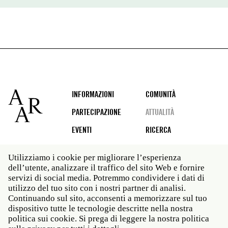
Footer
INFORMAZIONI
COMUNITÀ
PARTECIPAZIONE
ATTUALITÀ
EVENTI
RICERCA
Utilizziamo i cookie per migliorare l’esperienza
dell’utente, analizzare il traffico del sito Web e fornire
Social
servizi di social media. Potremmo condividere i dati di
media
utilizzo del tuo sito con i nostri partner di analisi.
Roma: Via Angelo Masina 5 00153 Roma ITALIA · t 39
Continuando sul sito, acconsenti a memorizzare sul tuo
06 58461 · f 39 06 5810788
dispositivo tutte le tecnologie descritte nella nostra
New York: 535 West 22nd Street Third Floor New York
politica sui cookie. Si prega di leggere la nostra politica
NY 10011 · t 212 751 7200 · f 212 751 7220