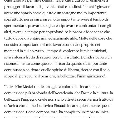
Questa serata per me è bellissima perché aiuta concretamente a
proteggere il lavoro di giovani artisti e studiosi. Per chi è giovane
avere uno spazio come questo è un sostegno molto importante,
soprattutto nei primi anni è molto importante avere il tempo di
sperimentare, provare, sbagliare, riprovare e confrontarsi con gli
altri, avere un tempo per approfondire le proprie idee senza che
tutto debba diventare immediatamente utile. Molte delle cose che
considero importanti nel mio lavoro sono nate proprio nei
momenti in cui ho avuto il tempo di esplorare le mie intuizioni,
senza alcuna fretta di raggiungere un risultato. Quindi ricevere un
riconoscimento come questo mi ricorda quanto sia importante
continuare a coltivare quello spirito di libertà, ricerca con il solo
scopo di perseguire il pensiero, la bellezza e l'immaginazione".
"La McKim Medal rende omaggio a coloro che incarnano la
convinzione più profonda dell'Accademia: che l'arte e la cultura, la
bellezza e l'impegno civile non siano attività separate, ma frutto di
un'unica vocazione. Ludovico Einaudi incarna pienamente questa
convinzione. Come compositore, ha compiuto un'impresa unica: