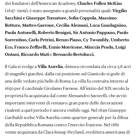
dei fondatori dell'American Academy,
Charles Follen McKim
(1847–1909), è stato assegnato a grandi personalità quali:
Virgilio
Sacchini e Giuseppe Tornatore, Sofia Coppola, Massimo
Bottura, Matteo Garrone, Cecilia Alemani, Luca Guadagnino,
Paola Antonelli, Roberto Benigni, Sir Antonio Pappano, Paolo
Sorrentino, Carlo Petrini, Renzo Piano, Cy Twombly, Umberto
Eco, Franco Zeffirelli, Ennio Morricone, Miuccia Prada, Luigi
Ontani, Riccardo Muti
e
Bernardo Bertolucci.
Il Gala si svolge a
Villa Aurelia
, dimora circondata da circa 3,8 acri
di magnifici giardini, dalla cui posizione sul Gianicolo si gode di
una delle vedute più belle di Roma. La villa fu costruita intorno al
1650 per il cardinale Girolamo Farnese. All'inizio del XIX secolo la
proprietà fu acquistata dal conte Alessandro Savorelli, che avviò
importanti interventi di restauro; gran parte delle decorazioni
risalenti a quel periodo è ancora visibile oggi. Nel 1849 Giuseppe
Garibaldi scelse Villa Aurelia come quartier generale per la difesa
della Repubblica Romana contro l'esercito francese. Nel 1881
venne acquistata da Clara Jessup Heyland, ereditiera americana di