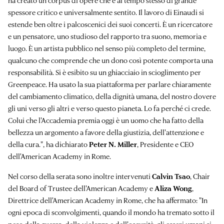
ha creato un corpus di opere che è al tempo stesso di grande
spessore critico e universalmente sentito. Il lavoro di Einaudi si
estende ben oltre i palcoscenici dei suoi concerti. È un ricercatore
e un pensatore, uno studioso del rapporto tra suono, memoria e
luogo. È un artista pubblico nel senso più completo del termine,
qualcuno che comprende che un dono così potente comporta una
responsabilità. Si è esibito su un ghiacciaio in scioglimento per
Greenpeace. Ha usato la sua piattaforma per parlare chiaramente
del cambiamento climatico, della dignità umana, del nostro dovere
gli uni verso gli altri e verso questo pianeta. Lo fa perché ci crede.
Colui che l'Accademia premia oggi è un uomo che ha fatto della
bellezza un argomento a favore della giustizia, dell'attenzione e
della cura.", ha dichiarato
Peter N. Miller
, Presidente e CEO
dell'American Academy in Rome.
Nel corso della serata sono inoltre intervenuti
Calvin Tsao
, Chair
del Board of Trustee dell'American Academy e
Aliza Wong
,
Direttrice dell'American Academy in Rome, che ha affermato: "In
ogni epoca di sconvolgimenti, quando il mondo ha tremato sotto il