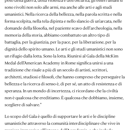
peso della guerra, della violenza e dell'oscurità, gli esseri umani si
sono rivolti non solo alle armi, ma anche alle arti e agli studi
umanistici. Nella ricerca della bellezza, nella parola scritta e nella
forma scolpita, nella tela dipinta e nello slancio di un'arcata, nelle
domande della filosofia, nel paziente scavo dell'archeologia, nella
memoria della storia, abbiamo combattuto un altro tipo di
battaglia, per la giustizia, per la pace, per la liberazione, per la
dignità dello spirito umano. Le arti e gli studi umanistici non sono
un rifugio dalla lotta. Sono la lotta. Riunirsi al Gala della McKim
Medal dell'American Academy in Rome significa unirsi a una
tradizione che risale a più di un secolo di artisti, scrittori,
architetti, studiosi e filosofi, che hanno compreso che perseguire la
bellezza e la ricerca di senso è, di per sé, un atto di resistenza e di
speranza. In un mondo di incertezza, ci ricordano che la civiltà
non è qualcosa che ereditiamo. È qualcosa che dobbiamo, insieme,
scegliere di salvare."
Lo scopo del Gala è quello di supportare le arti e le discipline
umanistiche attraverso la comunità interdisciplinare che vive in