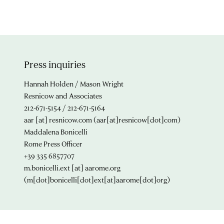
Press inquiries
Hannah Holden / Mason Wright
Resnicow and Associates
212-671-5154 / 212-671-5164
aar
[at]
resnicow.com
(aar[at]resnicow[dot]com)
Maddalena Bonicelli
Rome Press Officer
+39 335 6857707
m.bonicelli.ext
[at]
aarome.org
(m[dot]bonicelli[dot]ext[at]aarome[dot]org)