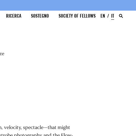
RICERCA
SOSTEGNO
SOCIETY OF FELLOWS
EN
IT
ze
, velocity, spectacle—that might
 strobe photography and the Flow-