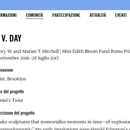
ORMAZIONI
COMUNITÀ
PARTECIPAZIONE
ATTUALITÀ
EVENTI
 V. DAY
ry W. and Marian T. Mitchell | Miss Edith Bloom Fund Rome Pri
settembre 2016–28 luglio 2017
fessione
ist, Brooklyn
lo del progetto
nini’s Twist
crizione del progetto
ake sculptures that memorialize moments in time—of explosion
termedoperatic.” My early inspirations were Harold Edgerton’s