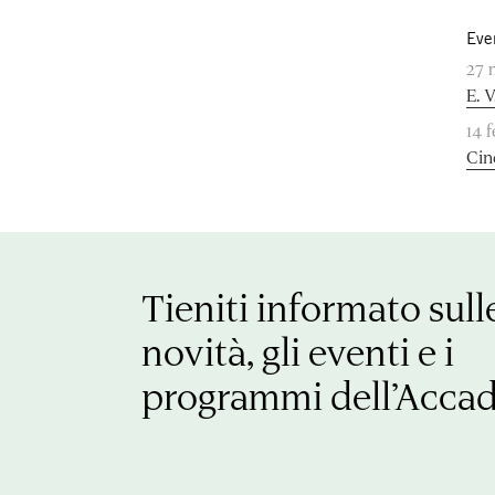
Eve
27 
E. 
14 
Cin
Tieniti informato sull
novità, gli eventi e i
programmi dell’Acca