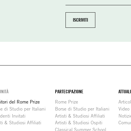
NITÀ
PARTECIPAZIONE
ATTUAL
itori del Rome Prize
Rome Prize
Articol
e di Studio per Italiani
Borse di Studio per Italiani
Video
denti Invitati
Artisti & Studiosi Affiliati
Notizi
sti & Studiosi Affiliati
Artisti & Studiosi Ospiti
Comun
Classical Summer School