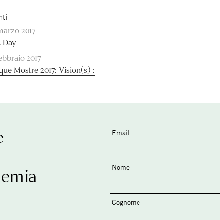
nti
marzo 2017
V. Day
febbraio 2017
que Mostre 2017: Vision(s) :
e
Email
Nome
demia
Cognome