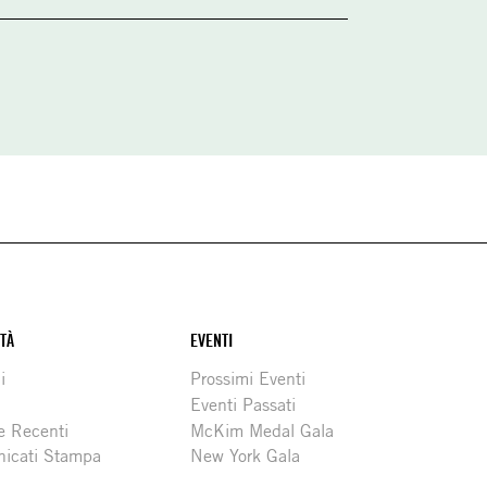
ITÀ
EVENTI
i
Prossimi Eventi
Eventi Passati
e Recenti
McKim Medal Gala
icati Stampa
New York Gala