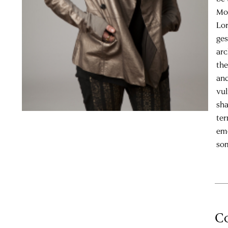
Mot
Lor
ges
arc
the
and
vul
sha
ter
emo
som
Co