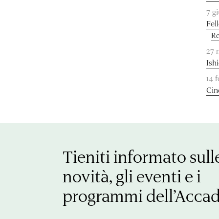
7 g
Fel
Re
27 
Ish
14 
Cin
Tieniti informato sull
novità, gli eventi e i
programmi dell’Acca