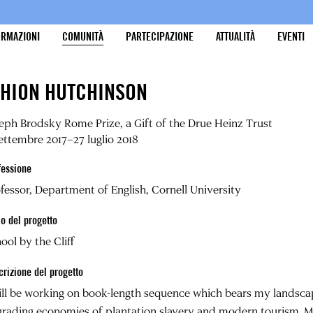
ORMAZIONI
COMUNITÀ
PARTECIPAZIONE
ATTUALITÀ
EVENTI
SHION HUTCHINSON
eph Brodsky Rome Prize, a Gift of the Drue Heinz Trust
ettembre 2017–27 luglio 2018
fessione
fessor, Department of English, Cornell University
lo del progetto
ool by the Cliff
crizione del progetto
ill be working on book-length sequence which bears my landsca
rading economies of plantation slavery and modern tourism. Mo