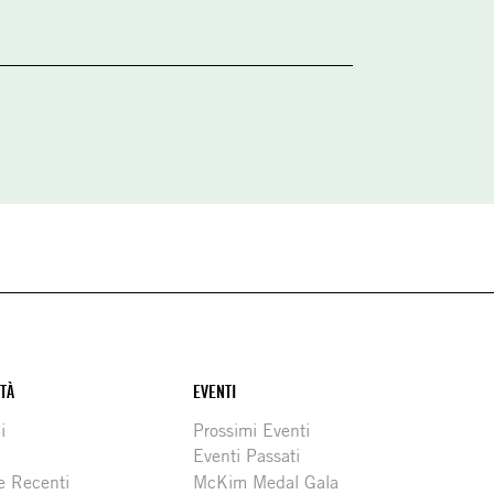
ITÀ
EVENTI
i
Prossimi Eventi
Eventi Passati
e Recenti
McKim Medal Gala