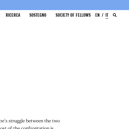
RICERCA
SOSTEGNO
SOCIETY OF FELLOWS
EN
IT
pe’s struggle between the two
st of the confrontation is