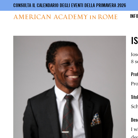
CONSULTA IL CALENDARIO DEGLI EVENTI DELLA PRIMAVERA 2026
INF
Salta
I
al
contenuto
principale
Jos
8 s
Pro
Pro
Tito
Sch
Des
I w
deg