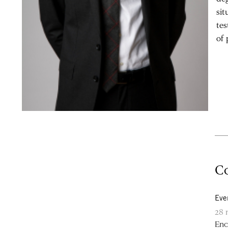
sit
tes
of 
Co
Eve
28 
Enc