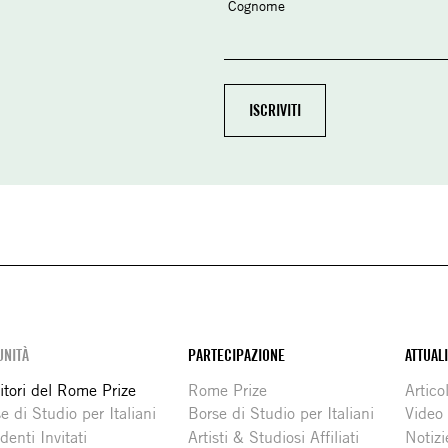
Cognome
NITÀ
PARTECIPAZIONE
ATTUAL
itori del Rome Prize
Rome Prize
Articol
e di Studio per Italiani
Borse di Studio per Italiani
Video
denti Invitati
Artisti & Studiosi Affiliati
Notizi