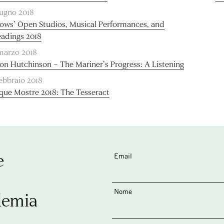
iugno 2018
lows’ Open Studios, Musical Performances, and
adings 2018
marzo 2018
ion Hutchinson – The Mariner’s Progress: A Listening
febbraio 2018
que Mostre 2018: The Tesseract
e
Email
Nome
demia