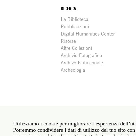
RICERCA
La Biblioteca
Pubblicazioni
Digital Humanities Center
Risorse
Altre Collezioni
Archivio Fotografico
Archivo Istituzionale
Archeologia
Social
Roma: Via Angelo Masina 5 00153 Roma ITALIA · 
media
Utilizziamo i cookie per migliorare l’esperienza dell’ute
New York: 535 West 22nd Street Third Floor New 
Potremmo condividere i dati di utilizzo del tuo sito con 