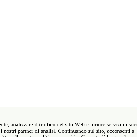
t 39 06 58461 · f 39 06 5810788
nte, analizzare il traffico del sito Web e fornire servizi di soc
York NY 10011 · t 212 751 7200 · f 212 751 7220
i nostri partner di analisi. Continuando sul sito, acconsenti a