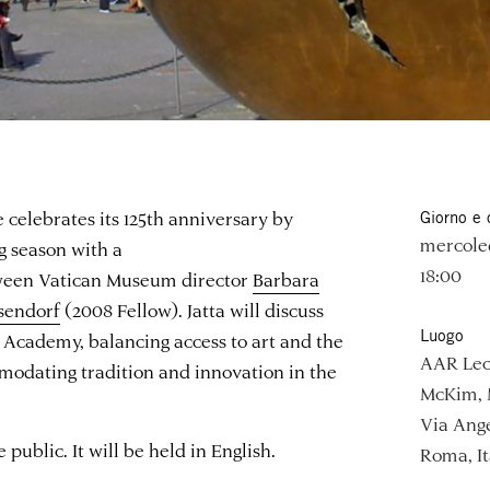
elebrates its 125th anniversary by
Giorno e 
mercoled
g season with a
18:00
een Vatican Museum director
Barbara
sendorf
(2008 Fellow). Jatta will discuss
Luogo
e Academy, balancing access to art and the
AAR Lec
modating tradition and innovation in the
McKim, 
Via Ange
 public. It will be held in English.
Roma, It