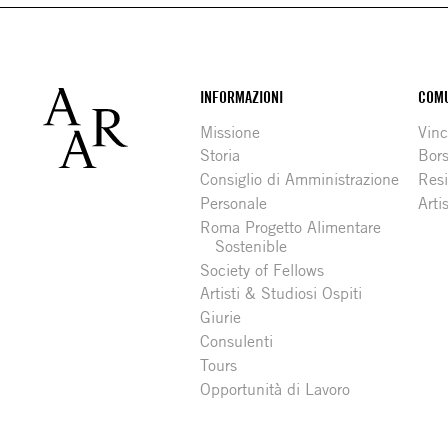
Footer
INFORMAZIONI
COMU
Missione
Vinc
Storia
Bors
Consiglio di Amministrazione
Resi
Personale
Arti
Roma Progetto Alimentare
Sostenible
Society of Fellows
Artisti & Studiosi Ospiti
Giurie
Consulenti
Tours
Opportunità di Lavoro