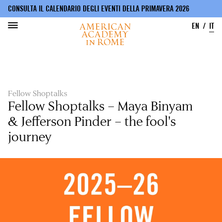
CONSULTA IL CALENDARIO DEGLI EVENTI DELLA PRIMAVERA 2026
EN
IT
Salta
al
contenuto
principale
Fellow Shoptalks
Fellow Shoptalks – Maya Binyam
& Jefferson Pinder – the fool's
journey