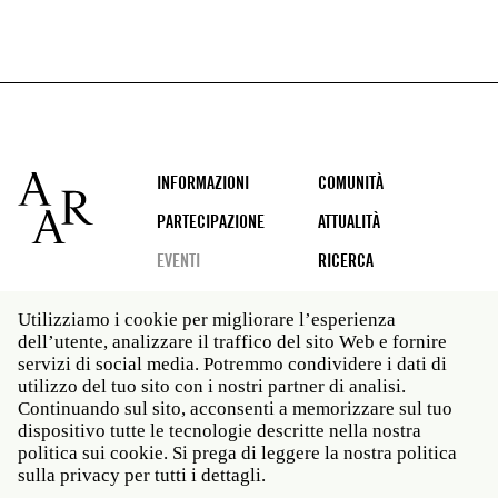
Footer
INFORMAZIONI
COMUNITÀ
PARTECIPAZIONE
ATTUALITÀ
EVENTI
RICERCA
Utilizziamo i cookie per migliorare l’esperienza
dell’utente, analizzare il traffico del sito Web e fornire
Social
servizi di social media. Potremmo condividere i dati di
media
utilizzo del tuo sito con i nostri partner di analisi.
Roma: Via Angelo Masina 5 00153 Roma ITALIA · t 39
Continuando sul sito, acconsenti a memorizzare sul tuo
06 58461 · f 39 06 5810788
dispositivo tutte le tecnologie descritte nella nostra
New York: 535 West 22nd Street Third Floor New York
politica sui cookie. Si prega di leggere la nostra politica
NY 10011 · t 212 751 7200 · f 212 751 7220
sulla privacy per tutti i dettagli.