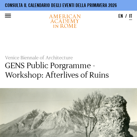
CONSULTA IL CALENDARIO DEGLI EVENTI DELLA PRIMAVERA 2026
EN
IT
Salta
al
contenuto
principale
Venice Biennale of Architecture
GENS Public Porgramme -
Workshop: Afterlives of Ruins