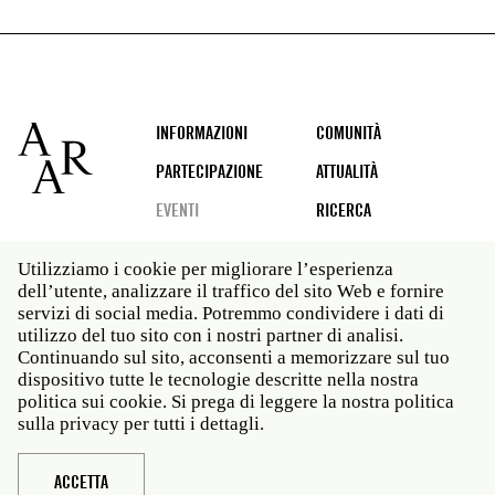
Footer
INFORMAZIONI
COMUNITÀ
PARTECIPAZIONE
ATTUALITÀ
EVENTI
RICERCA
Utilizziamo i cookie per migliorare l’esperienza
dell’utente, analizzare il traffico del sito Web e fornire
Social
servizi di social media. Potremmo condividere i dati di
media
utilizzo del tuo sito con i nostri partner di analisi.
Roma: Via Angelo Masina 5 00153 Roma ITALIA · t 39
Continuando sul sito, acconsenti a memorizzare sul tuo
06 58461 · f 39 06 5810788
dispositivo tutte le tecnologie descritte nella nostra
New York: 535 West 22nd Street Third Floor New York
politica sui cookie. Si prega di leggere la nostra politica
NY 10011 · t 212 751 7200 · f 212 751 7220
sulla privacy per tutti i dettagli.
Legal
Politica sulla privacy
Janet
Personale
ACCETTA