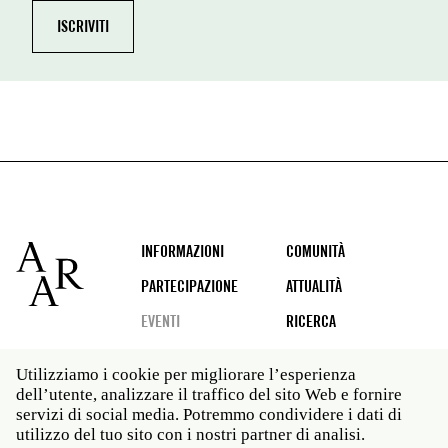
Footer
INFORMAZIONI
COMUNITÀ
PARTECIPAZIONE
ATTUALITÀ
EVENTI
RICERCA
Utilizziamo i cookie per migliorare l’esperienza
dell’utente, analizzare il traffico del sito Web e fornire
Social
servizi di social media. Potremmo condividere i dati di
media
utilizzo del tuo sito con i nostri partner di analisi.
Roma: Via Angelo Masina 5 00153 Roma ITALIA · t 39