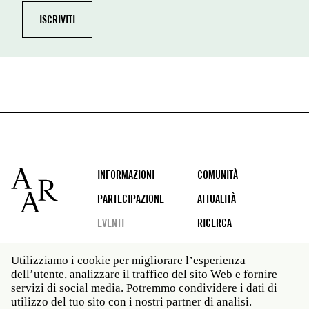
Footer
INFORMAZIONI
COMUNITÀ
PARTECIPAZIONE
ATTUALITÀ
EVENTI
RICERCA
Utilizziamo i cookie per migliorare l’esperienza
dell’utente, analizzare il traffico del sito Web e fornire
Social
servizi di social media. Potremmo condividere i dati di
media
utilizzo del tuo sito con i nostri partner di analisi.
Roma: Via Angelo Masina 5 00153 Roma ITALIA · t 39