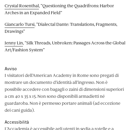
Crystal Rosenthal
, “Questioning the Quadrifrons: Harbor
Arches in an Expanded Field”
Giancarlo Tursi
, “Dialectal Dante: Translations, Fragments,
Drawings”
Jenny Lin
, “Silk Threads, Unbroken: Passages Across the Global
Art/Fashion System”
Avviso
I visitatori dell’American Academy in Rome sono pregati di
mostrare un documento d’identità all’ingresso. Non è
possibile accedere con bagagli o zaini di dimensioni superiori
a cm 40 x 35 x 15. Non sono disponibili armadietti né
guardaroba. Non è permesso portare animali (ad eccezione
dei cani guida).
Accessibilità
L’Accademia è accessibile agli utenti in sedia a rotelle e a