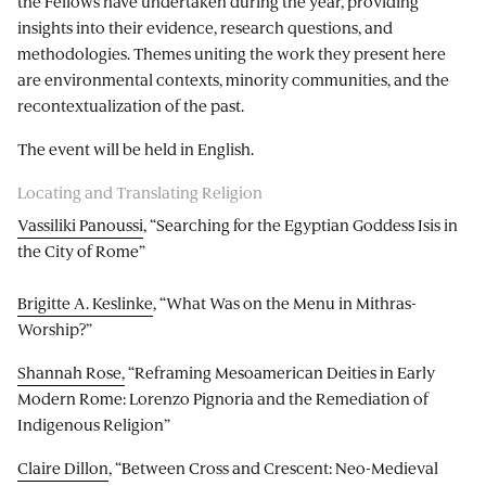
the Fellows have undertaken during the year, providing
insights into their evidence, research questions, and
methodologies. Themes uniting the work they present here
are environmental contexts, minority communities, and the
recontextualization of the past.
The event will be held in English.
Locating and Translating Religion
Vassiliki Panoussi
, “Searching for the Egyptian Goddess Isis in
the City of Rome”
Brigitte A. Keslinke
, “What Was on the Menu in Mithras-
Worship?”
Shannah Rose,
“Reframing Mesoamerican Deities in Early
Modern Rome: Lorenzo Pignoria and the Remediation of
Indigenous Religion”
Claire Dillon
, “Between Cross and Crescent: Neo-Medieval