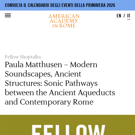
CONSULTA IL CALENDARIO DEGLI EVENTI DELLA PRIMAVERA 2026
EN
IT
Salta
al
contenuto
principale
Fellow Shoptalks
Paula Matthusen – Modern
Soundscapes, Ancient
Structures: Sonic Pathways
between the Ancient Aqueducts
and Contemporary Rome