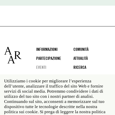
Footer
INFORMAZIONI
COMUNITÀ
PARTECIPAZIONE
ATTUALITÀ
EVENTI
RICERCA
Utilizziamo i cookie per migliorare l’esperienza
dell’utente, analizzare il traffico del sito Web e fornire
Social
servizi di social media. Potremmo condividere i dati di
media
utilizzo del tuo sito con i nostri partner di analisi.
Roma: Via Angelo Masina 5 00153 Roma ITALIA · t 39
Continuando sul sito, acconsenti a memorizzare sul tuo
06 58461 · f 39 06 5810788
dispositivo tutte le tecnologie descritte nella nostra
New York: 535 West 22nd Street Third Floor New York
politica sui cookie. Si prega di leggere la nostra politica