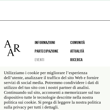
Footer
INFORMAZIONI
COMUNITÀ
PARTECIPAZIONE
ATTUALITÀ
EVENTI
RICERCA
Utilizziamo i cookie per migliorare l’esperienza
dell’utente, analizzare il traffico del sito Web e fornire
Social
servizi di social media. Potremmo condividere i dati di
media
utilizzo del tuo sito con i nostri partner di analisi.
Roma: Via Angelo Masina 5 00153 Roma ITALIA · t 39
Continuando sul sito, acconsenti a memorizzare sul tuo
06 58461 · f 39 06 5810788
dispositivo tutte le tecnologie descritte nella nostra
New York: 535 West 22nd Street Third Floor New York
politica sui cookie. Si prega di leggere la nostra politica
NY 10011 · t 212 751 7200 · f 212 751 7220
sulla privacy per tutti i dettagli.