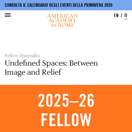
CONSULTA IL CALENDARIO DEGLI EVENTI DELLA PRIMAVERA 2026
EN
IT
Salta
al
contenuto
principale
Fellow Shoptalks
Undefined Spaces: Between
Image and Relief