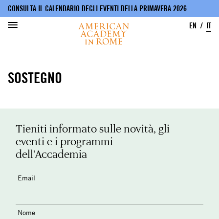
CONSULTA IL CALENDARIO DEGLI EVENTI DELLA PRIMAVERA 2026
EN
IT
Salta
al
SOSTEGNO
contenuto
principale
Tieniti informato sulle novità, gli
eventi e i programmi
dell’Accademia
Email
Nome