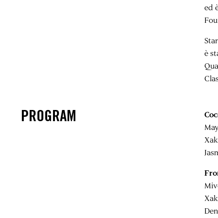
ed 
Fou
Sta
è s
Qua
Clas
PROGRAM
Coc
May
Xak
Jas
Fro
Miv
Xak
Den