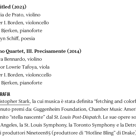
itled (2023)
ia de Prato, violino
r J. Borden, violoncello
 Bjerken, pianoforte
yn Schiff, poesia
no Quartet, III. Precisamente (2014)
a Bennardo, violino
tor Lowrie Tafoya, viola
r J. Borden, violonccello
 Bjerken, pianoforte
RAFIA
istopher Stark
, la cui musica è stata definita “fetching and color
enuto premi da: Guggenheim Foundation, Chamber Music Amer
nito “stella nascente” dal
St. Louis Post-Dispatch
. Le sue opere s
 Angeles, la St. Louis Symphony, la Toronto Symphony e la Detro
 i produttori Nineteen85 (produttore di “Hotline Bling” di Drak