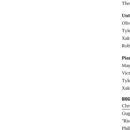
The
Unt
Oliv
Tyle
Xak
Rob
Pia
May
Vic
Tyle
Xak
BIO
Chr
Gug
“Ri
Phi