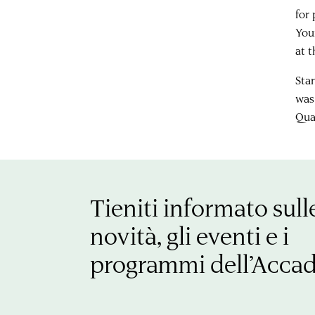
for
You
at 
Sta
was
Qua
Tieniti informato sull
novità, gli eventi e i
programmi dell’Acca