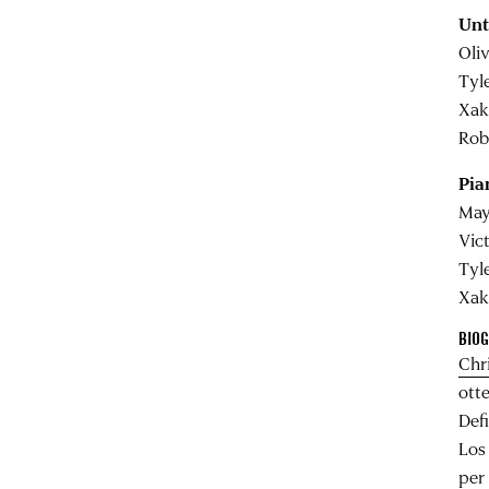
Unt
Oliv
Tyle
Xak
Rob
Pia
May
Vic
Tyle
Xak
BIOG
Chr
ott
Defi
Los
per