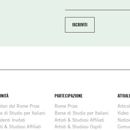
NITÀ
PARTECIPAZIONE
ATTUAL
itori del Rome Prize
Rome Prize
Articol
e di Studio per Italiani
Borse di Studio per Italiani
Video
denti Invitati
Artisti & Studiosi Affiliati
Notizi
sti & Studiosi Affiliati
Artisti & Studiosi Ospiti
Comun