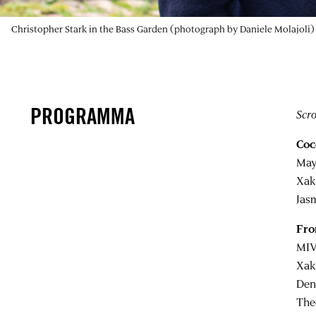
Christopher Stark in the Bass Garden (photograph by Daniele Molajoli)
PROGRAMMA
Scro
Coc
May
Xak
Jas
Fro
MIV
Xak
Den
The