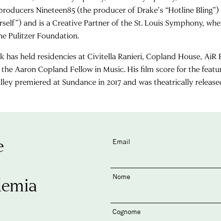
 producers Nineteen85 (the producer of Drake’s “Hotline Bling”
rself”) and is a Creative Partner of the St. Louis Symphony, w
the Pulitzer Foundation.
rk has held residencies at Civitella Ranieri, Copland House, Ai
 the Aaron Copland Fellow in Music. His film score for the featu
lley premiered at Sundance in 2017 and was theatrically release
e
Email
Nome
demia
Cognome