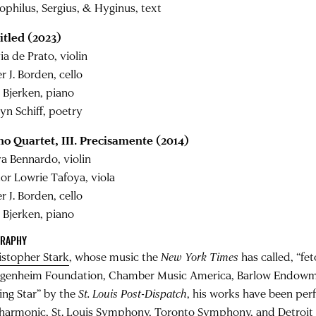
ophilus, Sergius, & Hyginus, text
itled (2023)
ia de Prato, violin
r J. Borden, cello
 Bjerken, piano
yn Schiff, poetry
no Quartet, III. Precisamente (2014)
a Bennardo, violin
tor Lowrie Tafoya, viola
r J. Borden, cello
 Bjerken, piano
GRAPHY
istopher Stark
, whose music the
New York Times
has called, “fe
genheim Foundation, Chamber Music America, Barlow Endowm
sing Star” by the
St. Louis Post-Dispatch
, his works have been pe
lharmonic, St. Louis Symphony, Toronto Symphony, and Detroit