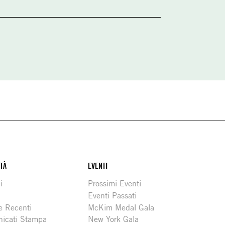
ITÀ
EVENTI
i
Prossimi Eventi
Eventi Passati
e Recenti
McKim Medal Gala
icati Stampa
New York Gala