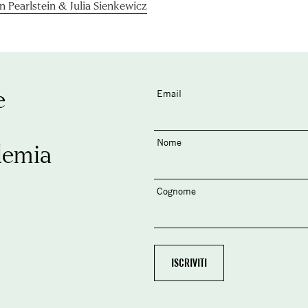
en Pearlstein & Julia Sienkewicz
e
Email
Nome
demia
Cognome