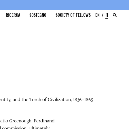
RICERCA
SOSTEGNO
SOCIETY OF FELLOWS
EN
IT
tity, and the Torch of Civilization, 1836–1865
oratio Greenough, Ferdinand
al commission. Ultimately,