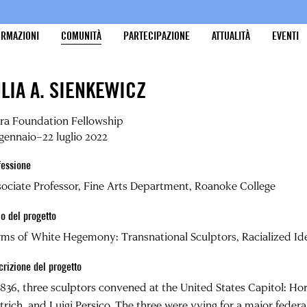
ORMAZIONI
COMUNITÀ
PARTECIPAZIONE
ATTUALITÀ
EVENTI
ULIA A. SIENKEWICZ
ra Foundation Fellowship
gennaio–22 luglio 2022
fessione
ociate Professor, Fine Arts Department, Roanoke College
lo del progetto
ms of White Hegemony: Transnational Sculptors, Racialized Iden
crizione del progetto
1836, three sculptors convened at the United States Capitol: H
trich, and Luigi Persico. The three were vying for a major feder