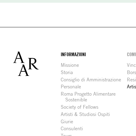
Footer
INFORMAZIONI
COMU
Missione
Vinc
Storia
Bors
Consiglio di Amministrazione
Resi
Personale
Arti
Roma Progetto Alimentare
Sostenible
Society of Fellows
Artisti & Studiosi Ospiti
Giurie
Consulenti
Tours