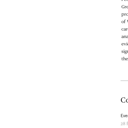
Gre
pro
of 
car
ana
evi
sig
the
Co
Eve
28 