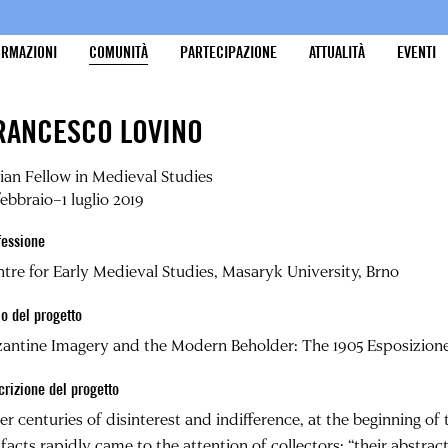
ORMAZIONI
COMUNITÀ
PARTECIPAZIONE
ATTUALITÀ
EVENTI
RANCESCO LOVINO
lian Fellow in Medieval Studies
febbraio–1 luglio 2019
fessione
tre for Early Medieval Studies, Masaryk University, Brno
lo del progetto
antine Imagery and the Modern Beholder: The 1905 Esposizione d
crizione del progetto
er centuries of disinterest and indifference, at the beginning o
ifacts rapidly came to the attention of collectors: “their abstrac