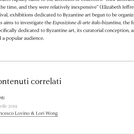
the time, and they were relatively inexpensive” (Elizabeth Jeffr
ival, exhibitions dedicated to Byzantine art begun to be organi
s aims to investigate the
Esposizione di arte italo-bizantina
, the 
cifically dedicated to Byzantine art, its curatorial conception,
 a popular audience.
ntenuti correlati
nti
rile 2019
ncesco Lovino & Lori Wong