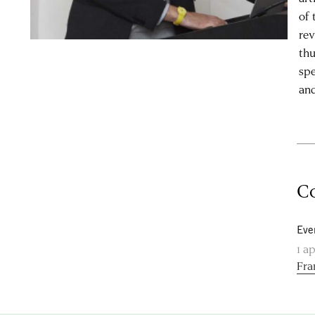
of 
rev
thu
spe
and
Co
Eve
1 ap
Fra