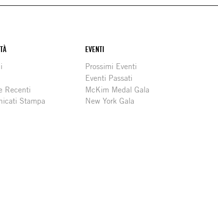
ITÀ
EVENTI
i
Prossimi Eventi
Eventi Passati
e Recenti
McKim Medal Gala
icati Stampa
New York Gala