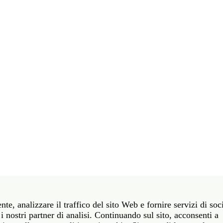
t 39 06 58461 · f 39 06 5810788
nte, analizzare il traffico del sito Web e fornire servizi di soc
York NY 10011 · t 212 751 7200 · f 212 751 7220
i nostri partner di analisi. Continuando sul sito, acconsenti a