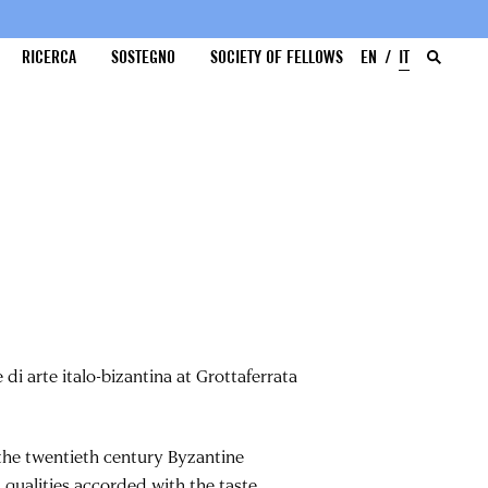
RICERCA
SOSTEGNO
SOCIETY OF FELLOWS
EN
IT
i arte italo-bizantina at Grottaferrata
f the twentieth century Byzantine
t qualities accorded with the taste