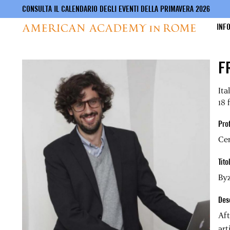
CONSULTA IL CALENDARIO DEGLI EVENTI DELLA PRIMAVERA 2026
INF
Salta
F
al
contenuto
principale
Ita
18 
Pro
Cen
Tito
Byz
Des
Aft
art