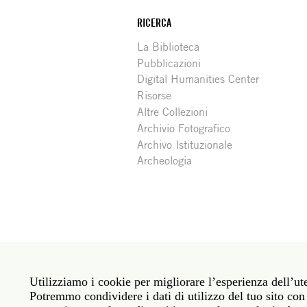
RICERCA
La Biblioteca
Pubblicazioni
Digital Humanities Center
Risorse
Altre Collezioni
Archivio Fotografico
Archivo Istituzionale
Archeologia
Social
Roma: Via Angelo Masina 5 00153 Roma ITALIA · 
media
Utilizziamo i cookie per migliorare l’esperienza dell’ute
New York: 535 West 22nd Street Third Floor New 
Potremmo condividere i dati di utilizzo del tuo sito con 