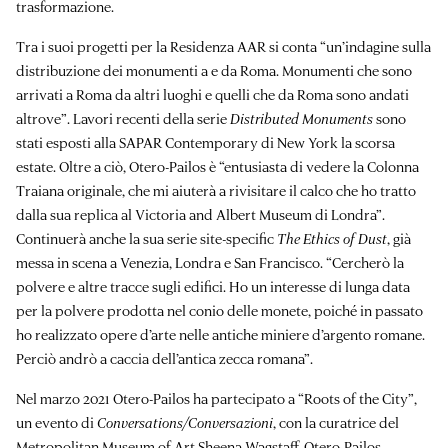
trasformazione.
Tra i suoi progetti per la Residenza AAR si conta “un’indagine sulla
distribuzione dei monumenti a e da Roma. Monumenti che sono
arrivati a Roma da altri luoghi e quelli che da Roma sono andati
altrove”. Lavori recenti della serie
Distributed Monuments
sono
stati esposti alla SAPAR Contemporary di New York la scorsa
estate. Oltre a ciò, Otero-Pailos è “entusiasta di vedere la Colonna
Traiana originale, che mi aiuterà a rivisitare il calco che ho tratto
dalla sua replica al Victoria and Albert Museum di Londra”.
Continuerà anche la sua serie site-specific
The Ethics of Dust
, già
messa in scena a Venezia, Londra e San Francisco. “Cercherò la
polvere e altre tracce sugli edifici. Ho un interesse di lunga data
per la polvere prodotta nel conio delle monete, poiché in passato
ho realizzato opere d’arte nelle antiche miniere d’argento romane.
Perciò andrò a caccia dell’antica zecca romana”.
Nel marzo 2021 Otero-Pailos ha partecipato a “
Roots of the City
”,
un evento di
Conversations/Conversazioni
, con la curatrice del
Metropolitan Museum of Art Sheena Wagstaff. Otero-Pailos