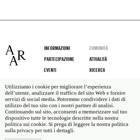
Footer
INFORMAZIONI
COMUNITÀ
PARTECIPAZIONE
ATTUALITÀ
EVENTI
RICERCA
Utilizziamo i cookie per migliorare l’esperienza
dell’utente, analizzare il traffico del sito Web e fornire
Social
servizi di social media. Potremmo condividere i dati di
media
utilizzo del tuo sito con i nostri partner di analisi.
Roma: Via Angelo Masina 5 00153 Roma ITALIA · t 39
Continuando sul sito, acconsenti a memorizzare sul tuo
06 58461 · f 39 06 5810788
dispositivo tutte le tecnologie descritte nella nostra
New York: 535 West 22nd Street Third Floor New York
politica sui cookie. Si prega di leggere la nostra politica
NY 10011 · t 212 751 7200 · f 212 751 7220
sulla privacy per tutti i dettagli.