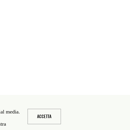
ial media.
ACCETTA
stra