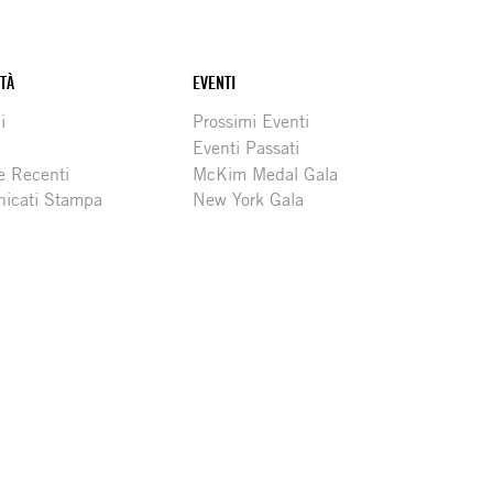
ITÀ
EVENTI
i
Prossimi Eventi
Eventi Passati
e Recenti
McKim Medal Gala
icati Stampa
New York Gala