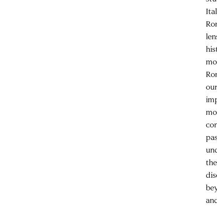
Ita
Rom
len
his
mon
Rom
our
imp
mod
con
pas
und
the
dis
be
and