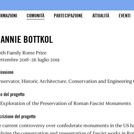
ORMAZIONI
COMUNITÀ
PARTECIPAZIONE
ATTUALITÀ
EVENTI
OANNIE BOTTKOL
oth Family Rome Prize
ettembre 2018–26 luglio 2019
fessione
servator, Historic Architecture, Conservation and Engineering 
lo del progetto
 Exploration of the Preservation of Roman Fascist Monuments
crizione del progetto
 current controversy over confederate monuments in the US h
dying the conservation and presentation of fascist works in Rom