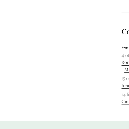
Co
Eve
4 o
Rom
M
15 
Joa
14 
Cin