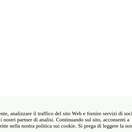
t 39 06 58461 · f 39 06 5810788
nte, analizzare il traffico del sito Web e fornire servizi di soc
York NY 10011 · t 212 751 7200 · f 212 751 7220
i nostri partner di analisi. Continuando sul sito, acconsenti a
itte nella nostra politica sui cookie. Si prega di leggere la no