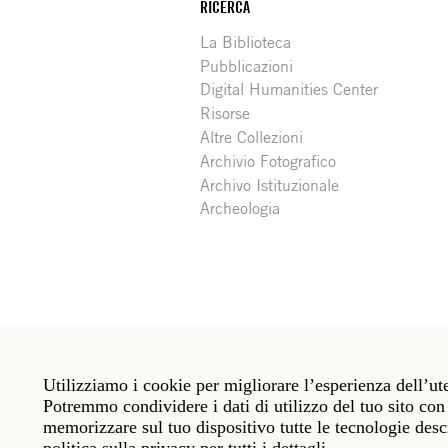
RICERCA
La Biblioteca
Pubblicazioni
Digital Humanities Center
Risorse
Altre Collezioni
Archivio Fotografico
Archivo Istituzionale
Archeologia
Social
Roma: Via Angelo Masina 5 00153 Roma ITALIA · 
media
Utilizziamo i cookie per migliorare l’esperienza dell’ute
New York: 535 West 22nd Street Third Floor New 
Potremmo condividere i dati di utilizzo del tuo sito con 
memorizzare sul tuo dispositivo tutte le tecnologie descr
Politica sulla privacy
Janet
Personale