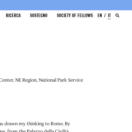
RICERCA
SOSTEGNO
SOCIETY OF FELLOWS
EN
IT
Center, NE Region, National Park Service
as drawn my thinking to Rome. By
e, from the Palazzo della Civiltà