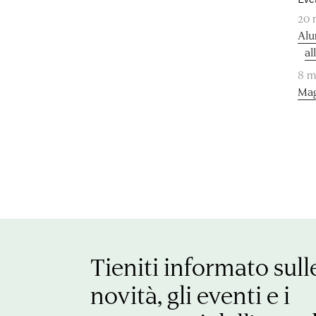
20 
Alu
al
8 m
Mag
Tieniti informato sull
novità, gli eventi e i