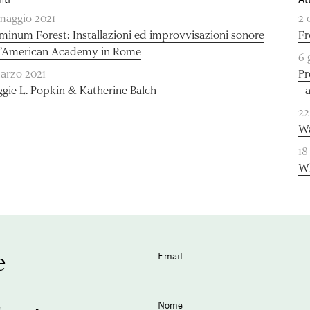
maggio 2021
2 
minum Forest: Installazioni ed improvvisazioni sonore
Fr
l’American Academy in Rome
6 
arzo 2021
Pr
gie L. Popkin & Katherine Balch
22
Wa
18
Wh
e
Email
Nome