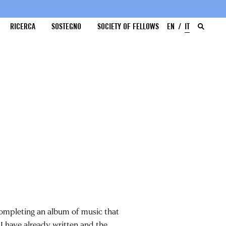
RICERCA
SOSTEGNO
SOCIETY OF FELLOWS
EN
IT
completing an album of music that
I have already written and the