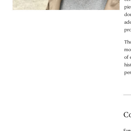
pie
dou
ade
pro
Tho
mor
of 
his
per
Co
Eve