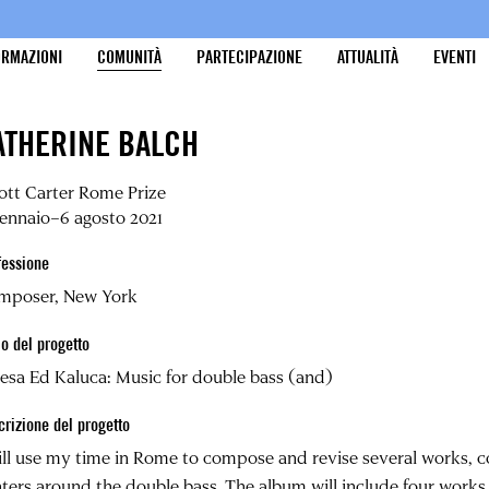
ORMAZIONI
COMUNITÀ
PARTECIPAZIONE
ATTUALITÀ
EVENTI
ATHERINE BALCH
iott Carter Rome Prize
gennaio–6 agosto 2021
fessione
mposer, New York
lo del progetto
esa Ed Kaluca: Music for double bass (and)
crizione del progetto
ill use my time in Rome to compose and revise several works, 
ters around the double bass. The album will include four works 