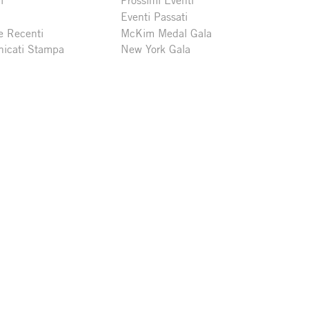
i
Prossimi Eventi
Eventi Passati
e Recenti
McKim Medal Gala
icati Stampa
New York Gala