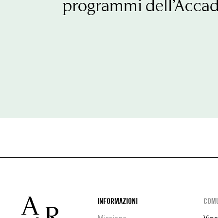
programmi dell’Acca
Footer
INFORMAZIONI
COMU