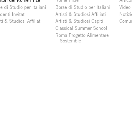
itori del Rome Prize
Rome Prize
Articol
e di Studio per Italiani
Borse di Studio per Italiani
Video
denti Invitati
Artisti & Studiosi Affiliati
Notizi
sti & Studiosi Affiliati
Artisti & Studiosi Ospiti
Comun
Classical Summer School
Roma Progetto Alimentare
Sostenible