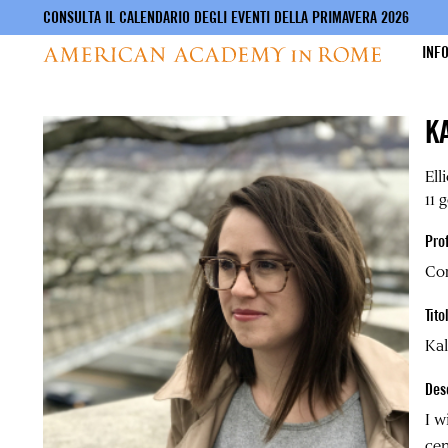
CONSULTA IL CALENDARIO DEGLI EVENTI DELLA PRIMAVERA 2026
INF
Salta
K
al
contenuto
principale
Ell
11 
Pro
Co
Tito
Kal
Des
I w
cen