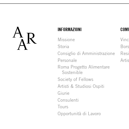
Footer
INFORMAZIONI
COMU
Missione
Vinc
Storia
Bors
Consiglio di Amministrazione
Resi
Personale
Arti
Roma Progetto Alimentare
Sostenible
Society of Fellows
Artisti & Studiosi Ospiti
Giurie
Consulenti
Tours
Opportunità di Lavoro