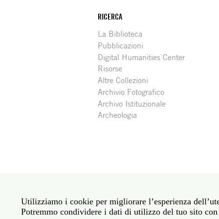
RICERCA
La Biblioteca
Pubblicazioni
Digital Humanities Center
Risorse
Altre Collezioni
Archivio Fotografico
Archivo Istituzionale
Archeologia
Social
Roma: Via Angelo Masina 5 00153 Roma ITALIA · 
media
Utilizziamo i cookie per migliorare l’esperienza dell’ute
New York: 535 West 22nd Street Third Floor New 
Potremmo condividere i dati di utilizzo del tuo sito con 