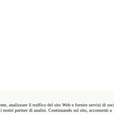
t 39 06 58461 · f 39 06 5810788
nte, analizzare il traffico del sito Web e fornire servizi di soc
York NY 10011 · t 212 751 7200 · f 212 751 7220
i nostri partner di analisi. Continuando sul sito, acconsenti a