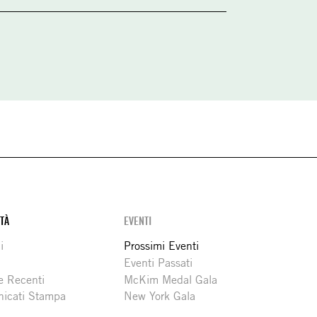
ITÀ
EVENTI
i
Prossimi Eventi
Eventi Passati
e Recenti
McKim Medal Gala
icati Stampa
New York Gala