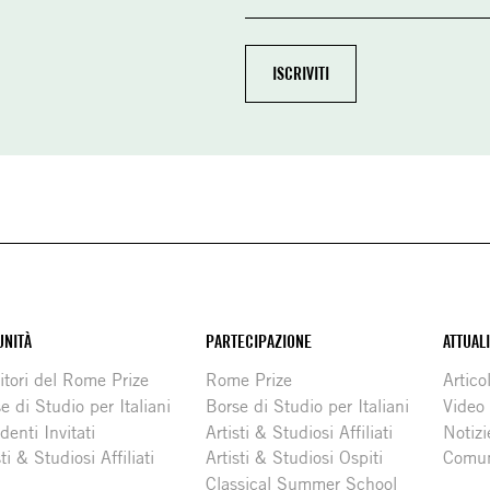
NITÀ
PARTECIPAZIONE
ATTUAL
itori del Rome Prize
Rome Prize
Articol
e di Studio per Italiani
Borse di Studio per Italiani
Video
denti Invitati
Artisti & Studiosi Affiliati
Notizi
sti & Studiosi Affiliati
Artisti & Studiosi Ospiti
Comun
Classical Summer School