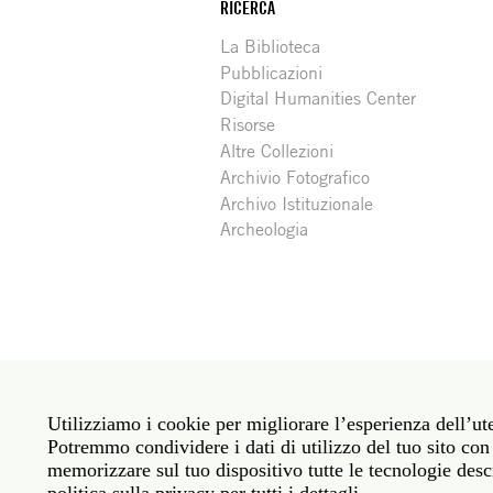
RICERCA
La Biblioteca
Pubblicazioni
Digital Humanities Center
Risorse
Altre Collezioni
Archivio Fotografico
Archivo Istituzionale
Archeologia
Social
Roma: Via Angelo Masina 5 00153 Roma ITALIA · 
media
Utilizziamo i cookie per migliorare l’esperienza dell’ute
New York: 535 West 22nd Street Third Floor New 
Potremmo condividere i dati di utilizzo del tuo sito con 
memorizzare sul tuo dispositivo tutte le tecnologie descr
Politica sulla privacy
Janet
Personale