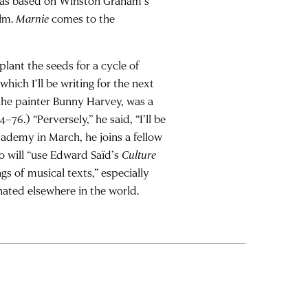
 was based on Winston Graham’s
ilm.
Marnie
comes to the
plant the seeds for a cycle of
hich I’ll be writing for the next
the painter
Bunny Harvey
, was a
–76.) “Perversely,” he said, “I’ll be
cademy in March, he joins a fellow
wo will “use Edward Saïd’s
Culture
s of musical texts,” especially
ated elsewhere in the world.