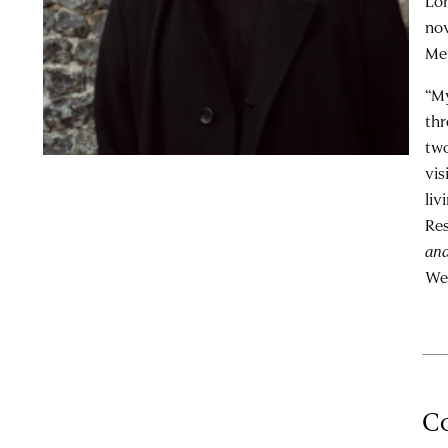
Lon
nov
Met
“My
thr
two
vis
liv
Re
and
Wes
Co