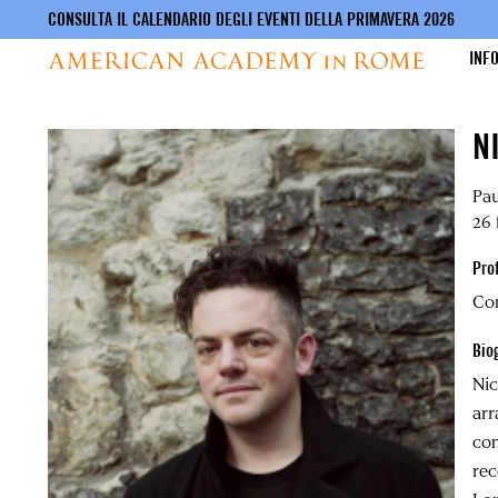
CONSULTA IL CALENDARIO DEGLI EVENTI DELLA PRIMAVERA 2026
INF
Salta
N
al
contenuto
principale
Pa
26 
Pro
Co
Bio
Ni
arr
com
rec