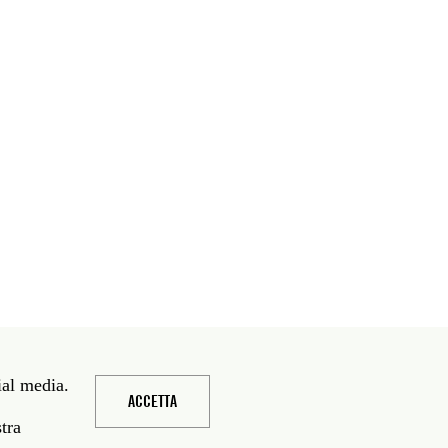
ial media.
ACCETTA
stra