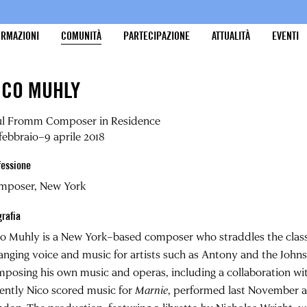
ORMAZIONI
COMUNITÀ
PARTECIPAZIONE
ATTUALITÀ
EVENTI
ICO MUHLY
ul Fromm Composer in Residence
febbraio–9 aprile 2018
fessione
mposer, New York
grafia
co Muhly
is a New York–based composer who straddles the class
anging voice and music for artists such as Antony and the John
posing his own music and operas, including a collaboration with
ently Nico scored music for
Marnie
, performed last November at