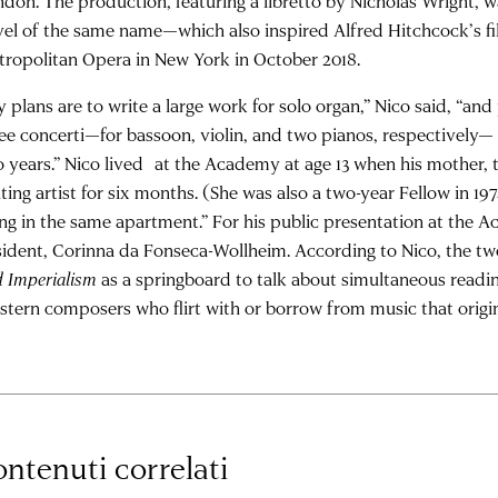
don. The production, featuring a libretto by Nicholas Wright,
el of the same name—which also inspired Alfred Hitchcock’s f
ropolitan Opera in New York in October 2018.
 plans are to write a large work for solo organ,” Nico said, “and 
ee concerti—for bassoon, violin, and two pianos, respectively— w
 years.” Nico lived at the Academy at age 13 when his mother, 
iting artist for six months. (She was also a two-year Fellow in 1974
ing in the same apartment.” For his public presentation at the A
sident,
Corinna da Fonseca-Wollheim
. According to Nico, the t
 Imperialism
as a springboard to talk about simultaneous reading
tern composers who flirt with or borrow from music that origin
ntenuti correlati