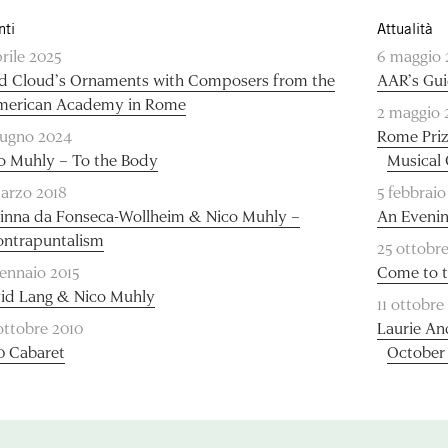
nti
Attualità
prile 2025
6 maggio 
d Cloud’s Ornaments with Composers from the
AAR’s Gui
merican Academy in Rome
2 maggio 
iugno 2024
Rome Priz
o Muhly – To the Body
Musical
arzo 2018
5 febbraio
inna da Fonseca-Wollheim & Nico Muhly –
An Evenin
ntrapuntalism
25 ottobr
gennaio 2015
Come to t
id Lang & Nico Muhly
11 ottobre
ottobre 2010
Laurie An
0 Cabaret
October