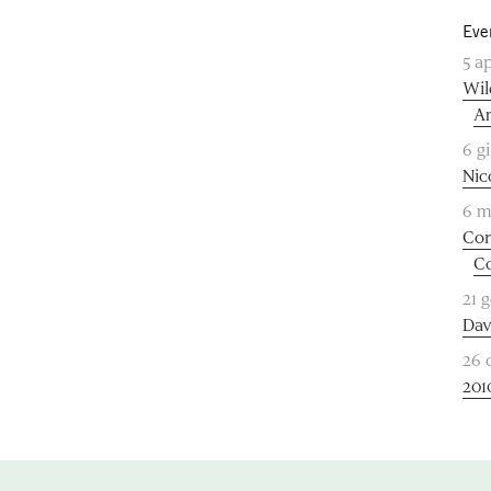
Eve
5 a
Wil
A
6 g
Nic
6 m
Cor
Co
21 
Dav
26 
201