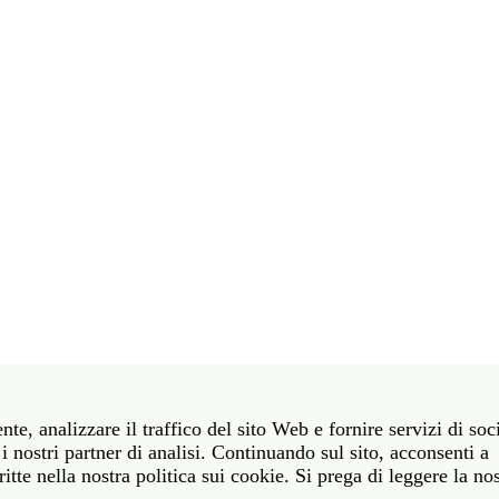
t 39 06 58461 · f 39 06 5810788
nte, analizzare il traffico del sito Web e fornire servizi di soc
York NY 10011 · t 212 751 7200 · f 212 751 7220
i nostri partner di analisi. Continuando sul sito, acconsenti a
itte nella nostra politica sui cookie. Si prega di leggere la no