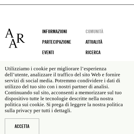
Footer
INFORMAZIONI
COMUNITÀ
PARTECIPAZIONE
ATTUALITÀ
EVENTI
RICERCA
Utilizziamo i cookie per migliorare l’esperienza
dell’utente, analizzare il traffico del sito Web e fornire
Social
servizi di social media. Potremmo condividere i dati di
media
utilizzo del tuo sito con i nostri partner di analisi.
Roma: Via Angelo Masina 5 00153 Roma ITALIA · t 39
Continuando sul sito, acconsenti a memorizzare sul tuo
06 58461 · f 39 06 5810788
dispositivo tutte le tecnologie descritte nella nostra
New York: 535 West 22nd Street Third Floor New York
politica sui cookie. Si prega di leggere la nostra politica
NY 10011 · t 212 751 7200 · f 212 751 7220
sulla privacy per tutti i dettagli.
Legal
Politica sulla privacy
Janet
Personale
ACCETTA
Sito web © American Academy in Rome