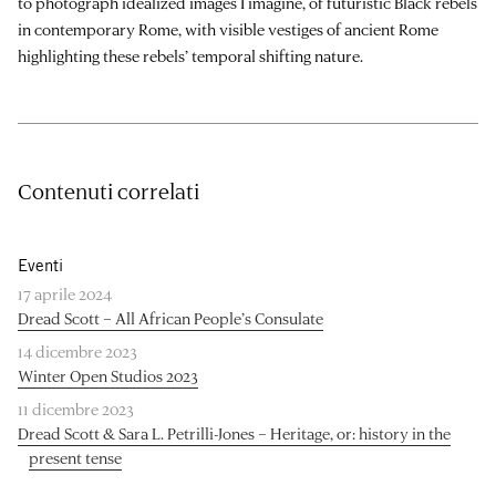
to photograph idealized images I imagine, of futuristic Black rebels
in contemporary Rome, with visible vestiges of ancient Rome
highlighting these rebels’ temporal shifting nature.
Contenuti correlati
Eventi
17 aprile 2024
Dread Scott – All African People’s Consulate
14 dicembre 2023
Winter Open Studios 2023
11 dicembre 2023
Dread Scott & Sara L. Petrilli-Jones – Heritage, or: history in the
present tense