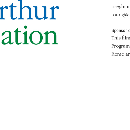
preghiam
tours@a
Sponsor d
This fil
Program
Rome and