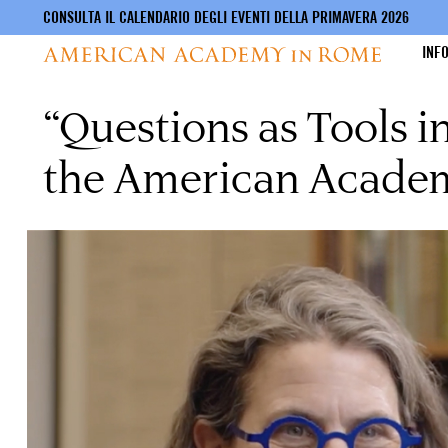
CONSULTA IL CALENDARIO DEGLI EVENTI DELLA PRIMAVERA 2026
INF
“Questions as Tools i
Salta
al
contenuto
the American Acade
principale