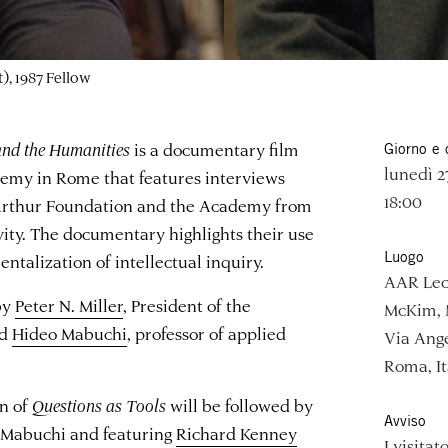
), 1987 Fellow
 and the Humanities
is a documentary film
Giorno e 
lunedì 2
my in Rome that features interviews
18:00
cArthur Foundation and the Academy from
vity. The documentary highlights their use
Luogo
ntalization of intellectual inquiry.
AAR Lec
by
Peter N. Miller
, President of the
McKim, 
nd
Hideo Mabuchi
, professor of applied
Via Ange
Roma, It
on of
Questions as Tools
will be followed by
Avviso
 Mabuchi and featuring
Richard Kenney
I visita