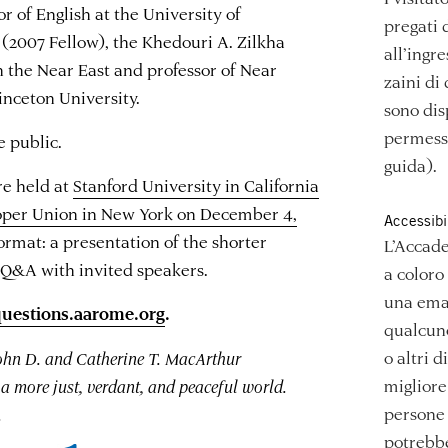
or of English at the University of
pregati 
(2007 Fellow), the Khedouri A. Zilkha
all’ingr
in the Near East and professor of Near
zaini di
inceton University.
sono dis
permesso
e public.
guida).
re held at
Stanford University in California
per Union in New York on December 4,
Accessibi
ormat: a presentation of the shorter
L’Accade
a Q&A with invited speakers.
a coloro
una emai
uestions.aarome.org
.
qualcuno
o altri d
John D. and Catherine T. MacArthur
migliore 
a more just, verdant, and peaceful world.
persone 
.
potrebbe