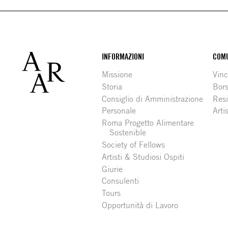
Footer
INFORMAZIONI
COMU
Missione
Vinc
Storia
Bors
Consiglio di Amministrazione
Resi
Personale
Arti
Roma Progetto Alimentare
Sostenible
Society of Fellows
Artisti & Studiosi Ospiti
Giurie
Consulenti
Tours
Opportunità di Lavoro