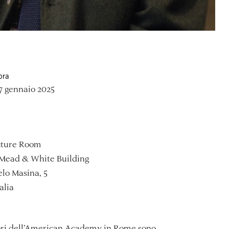
ora
7 gennaio 2025
ture Room
Mead & White Building
lo Masina, 5
alia
tori dell’American Academy in Rome sono