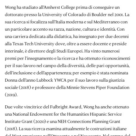
Wong ha studiato all’Amherst College prima di conseguire un
dottorato presso la University of Colorado di Boulder nel 2001. La
sua ricerca si focalizza sull’Italia moderna e sul Mediterraneo con
un particolare accento su razza, nazione, cultura e identità. Con
una carriera dedicata alla didattica, ha insegnato per due decenni
alla Texas Tech University dove, oltre a essere docente e preside
interinale, è direttore degli Studi Europei. Ha vinto numerosi
premi per l’insegnamento e la ricerca e ha ottenuto riconoscimenti
per il suo lavoro nel campo della diversità, delle pari opportunità,
dell’inclusione e dell’appartenenza; per esempio è stata nominata
Donna dell’anno Lubbock YWCA per il suo lavoro sulla giustizia
sociale (2018) e professore della Minnie Stevens Piper Foundation
(2019).
Due volte vincitrice del Fulbright Award, Wong ha anche ottenuto
una National Endowment for the Humanities Hispanic Service
Institute Grant (2020) e una NEH Connections Planning Grant
(2018). La sua ricerca esamina attualmente le costruzioni italiane
del West americano nell’Ottocento e nel Novecento. Nel campo del